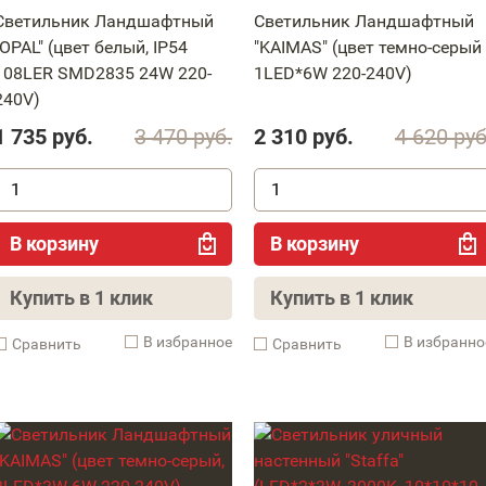
Светильник Ландшафтный
Светильник Ландшафтный
"OPAL" (цвет белый, IP54
"KAIMAS" (цвет темно-серый 
108LER SMD2835 24W 220-
1LED*6W 220-240V)
240V)
1 735
руб.
3 470
руб.
2 310
руб.
4 620
руб
В корзину
В корзину
Купить в 1 клик
Купить в 1 клик
В избранное
В избранно
Cравнить
Cравнить