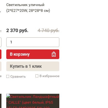
Светильник уличный
,
(2*Е27*20W, 28*28*8 см)
.
2 370
руб.
4 740
руб.
В корзину
Купить в 1 клик
е
В избранное
Cравнить