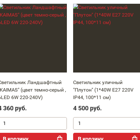
Светильник Ландшафтный
Светильник уличный
"KAIMAS" (цвет темно-серый ,
"Плутон" (1*40W Е27 220V
6LED 6W 220-240V)
IP44, 100*11 см)
4 360
руб.
4 500
руб.
В корзину
В корзину