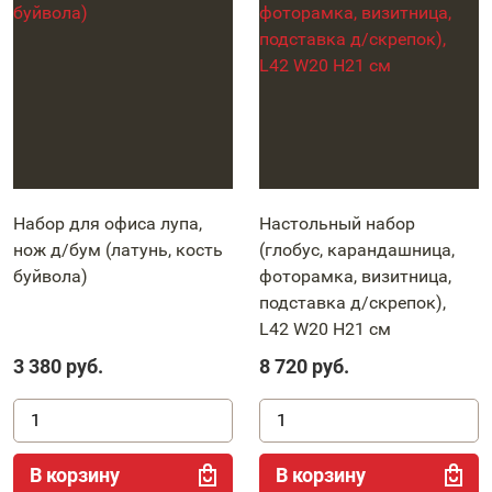
Набор для офиса лупа,
Настольный набор
нож д/бум (латунь, кость
(глобус, карандашница,
буйвола)
фоторамка, визитница,
подставка д/скрепок),
L42 W20 H21 см
3 380
руб.
8 720
руб.
В корзину
В корзину