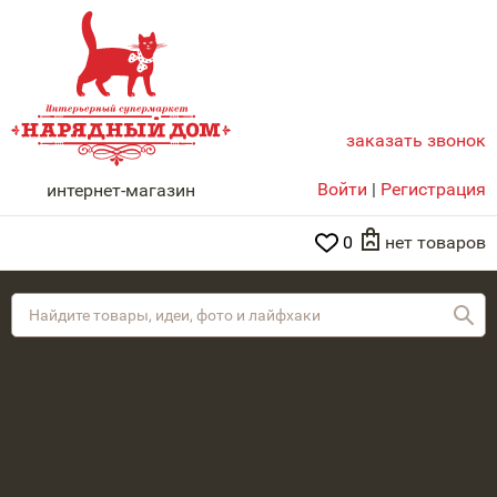
заказать звонок
НАРЯДНЫЙ ДОМ
Войти
|
Регистрация
интернет-магазин
0
нет товаров
Най