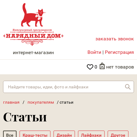
заказать звонок
НАРЯДНЫЙ ДОМ
Войти
|
Регистрация
интернет-магазин
0
нет товаров
Най
главная
/
покупателям
/
статьи
Статьи
Все
Краш-тесты
Дизайн
Лайфхаки
Другое