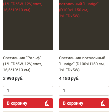
Светильник "Ральф"
Светильник потолочный
(1*LED*5W, 12V, спот,
"Lustige" (D100xH150 см,
16,5*10*13 см)
1xLEDx5W)
3 990
руб.
4 180
руб.
В корзину
В корзину