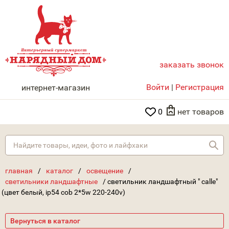
заказать звонок
НАРЯДНЫЙ ДОМ
Войти
|
Регистрация
интернет-магазин
0
нет товаров
Най
главная
/
каталог
/
освещение
/
светильники ландшафтные
/
светильник ландшафтный " calle"
(цвет белый, ip54 cob 2*5w 220-240v)
Вернуться в каталог