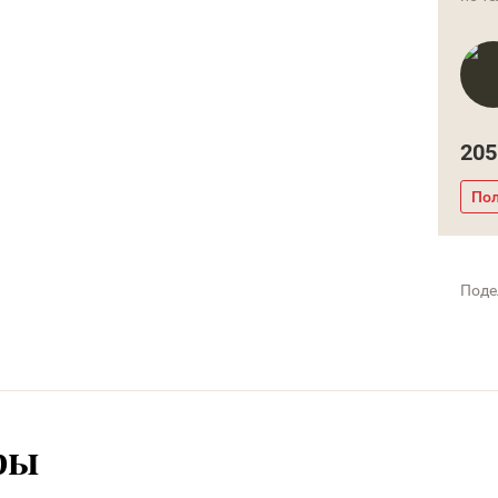
205
Пол
Поде
ры