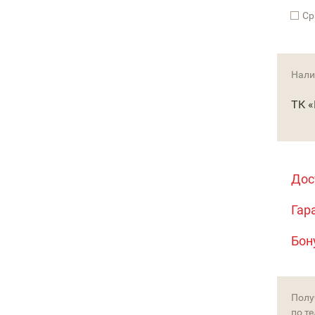
Cр
Нали
ТК 
Дос
Гар
Бон
Полу
по т