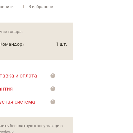
авнить
В избранное
чие товара:
«Командор»
1 шт.
тавка и оплата
?
антия
?
усная система
?
чить бесплатную консультацию
елефону