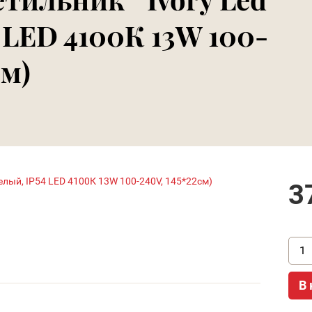
 LED 4100К 13W 100-
см)
3
В 