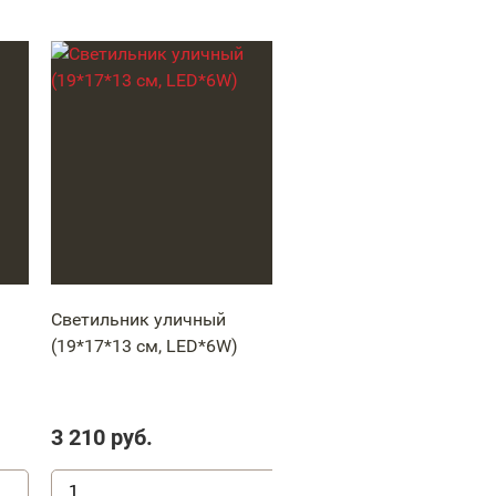
Светильник уличный
Светильник уличный
(19*17*13 см, LED*6W)
(1*E27/60W, 33*19*12
3 210
руб.
7 760
руб.