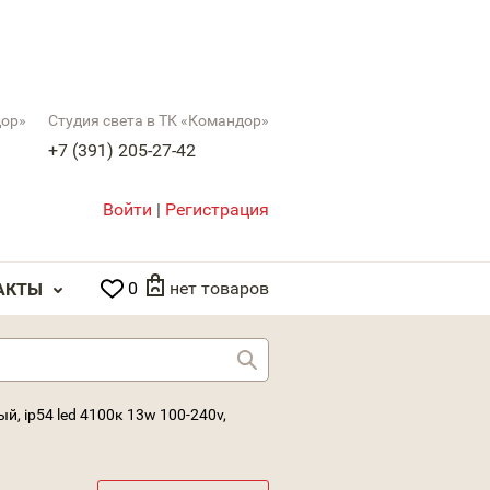
дор»
Студия света в ТК «Командор»
+7 (391) 205-27-42
Войти
|
Регистрация
0
нет товаров
АКТЫ
Найти
ый, ip54 led 4100к 13w 100-240v,