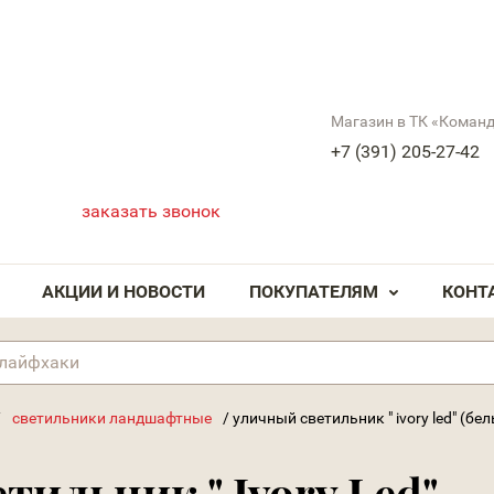
Магазин в ТК «Коман
+7 (391) 205-27-42
заказать звонок
АКЦИИ И НОВОСТИ
ПОКУПАТЕЛЯМ
КОНТ
/
светильники ландшафтные
/
уличный светильник " ivory led" (бел
тильник " Ivory Led"