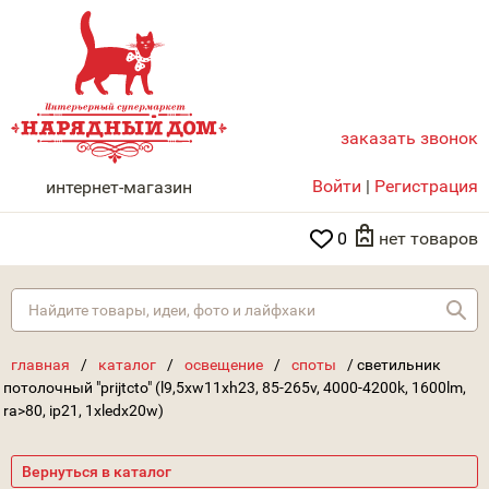
заказать звонок
НАРЯДНЫЙ ДОМ
Войти
|
Регистрация
интернет-магазин
0
нет товаров
Най
главная
/
каталог
/
освещение
/
споты
/
светильник
потолочный "prijtcto" (l9,5xw11xh23, 85-265v, 4000-4200k, 1600lm,
ra>80, ip21, 1xledx20w)
Вернуться в каталог