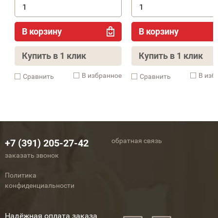
В корзину
В корзину
Купить в 1 клик
Купить в 1 клик
В избранное
В изб
Cравнить
Cравнить
обратная связь
+7 (391) 205-27-42
заказать звонок
Политика
конфиденциальности
Надёжная оплата заказа