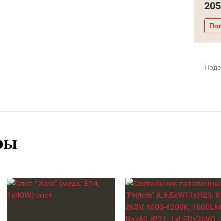
205
Пол
Поде
ры