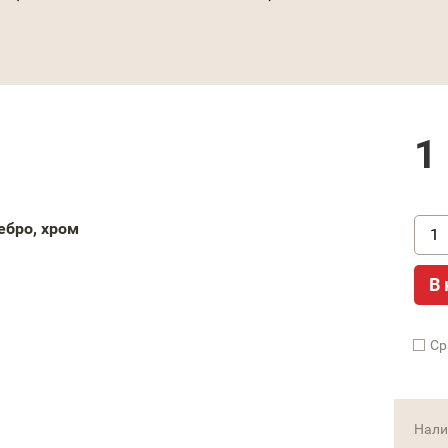
1
ебро, хром
В 
Cр
Нали