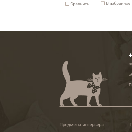
В избранное
Cравнить
з
о
П
Предметы интерьера