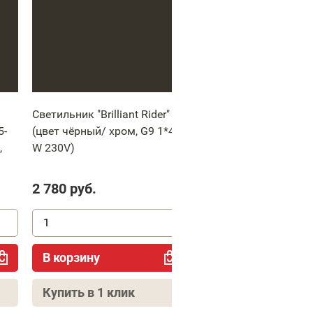
Светильник "Brilliant Rider"
Светильник настенно
5-
(цвет чёрный/ хром, G9 1*40
потолочный " INDUST
,
W 230V)
(1xGU10 D18*15*21см
2 780
руб.
5 110
руб.
В корзину
В корзину
Купить в 1 клик
Купить в 1 клик