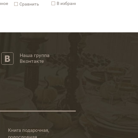
нное
В избранное
В и
Cравнить
Cравнить
Наша группа
Вконтакте
Книга подарочная,
родословная