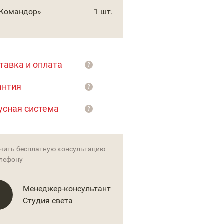
«Командор»
1 шт.
тавка и оплата
?
антия
?
усная система
?
чить бесплатную консультацию
елефону
Менеджер-консультант
Студия света