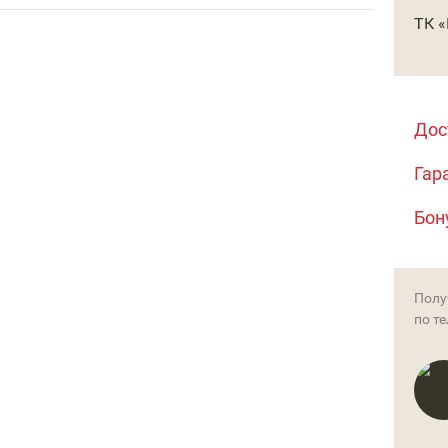
ТК 
Дос
Гар
Бон
Полу
по т