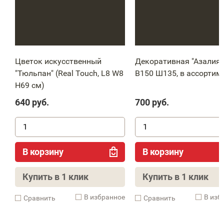
Цветок искусственный
Декоративная "Азалия" 
"Тюльпан" (Real Touch, L8 W8
В150 Ш135, в ассортим
H69 см)
640
руб.
700
руб.
В корзину
В корзину
Купить в 1 клик
Купить в 1 клик
В избранное
В изб
Cравнить
Cравнить