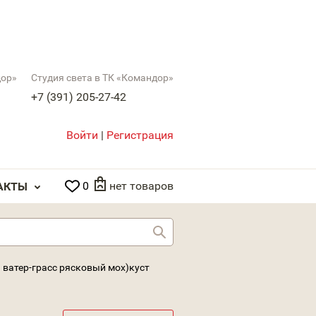
дор»
Студия света в ТК «Командор»
+7 (391) 205-27-42
Войти
|
Регистрация
0
нет товаров
АКТЫ
Найти
 ватер-грасс рясковый мох)куст