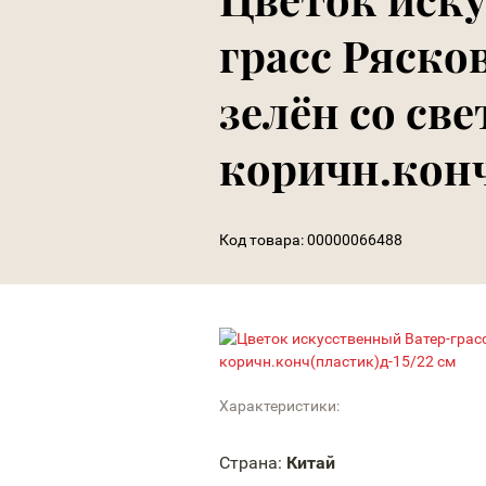
грасс Ряско
зелён со све
коричн.конч
Код товара:
00000066488
Характеристики:
Страна:
Китай