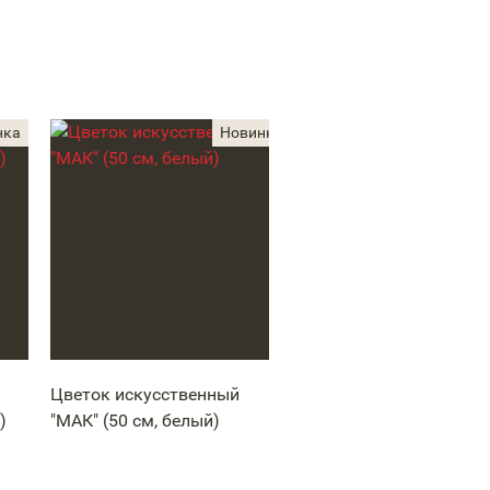
Цветок искусственный
Цветок искусственн
)
"МАК" (50 см, белый)
"Тюльпан" (цвет
фиолетовый, 95 см)