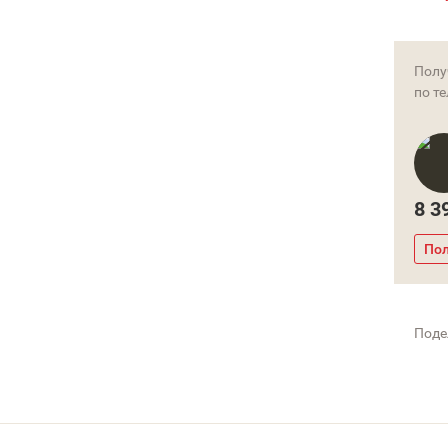
Полу
по т
8 3
Пол
Поде