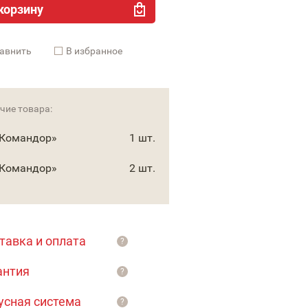
корзину
авнить
В избранное
чие товара:
«Командор»
1 шт.
«Командор»
2 шт.
тавка и оплата
?
антия
?
усная система
?