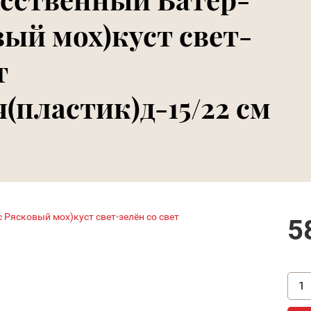
вый мох)куст свет-
т
(пластик)д-15/22 см
5