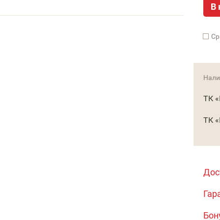
В 
Cр
Нали
ТК 
ТК 
Дос
Гар
Бон