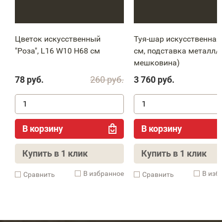
Цветок искусственный
Туя-шар искусственная
"Роза", L16 W10 H68 см
см, подставка металл/
мешковина)
78
руб.
260
руб.
3 760
руб.
В корзину
В корзину
Купить в 1 клик
Купить в 1 клик
В избранное
В изб
Cравнить
Cравнить