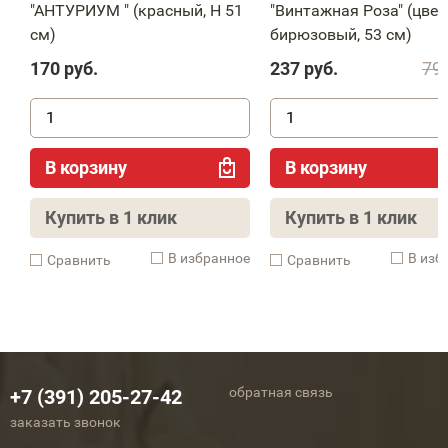
"АНТУРИУМ " (красный, H 51
"Винтажная Роза" (цвет
см)
бирюзовый, 53 см)
170
руб.
237
руб.
79
В корзину
В корзину
Купить в 1 клик
Купить в 1 клик
В избранное
В изб
Cравнить
Cравнить
обратная связь
+7 (391) 205-27-42
заказать звонок