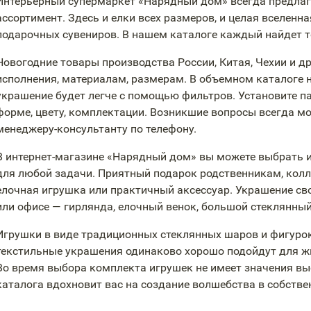
Интерьерный супермаркет «Нарядный дом» всегда предлаг
ассортимент. Здесь и елки всех размеров, и целая вселенн
подарочных сувениров. В нашем каталоге каждый найдет то
Новогодние товары производства России, Китая, Чехии и д
исполнения, материалам, размерам. В объемном каталоге 
украшение будет легче с помощью фильтров. Установите пар
форме, цвету, комплектации. Возникшие вопросы всегда м
менеджеру-консультанту
по телефону.
В
интернет-магазине
«Нарядный дом» вы можете выбрать и
для любой задачи. Приятный подарок родственникам, кол
елочная игрушка или практичный аксессуар. Украшение сво
или офисе — гирлянда, елочный венок, большой стеклянны
Игрушки в виде традиционных стеклянных шаров и фигурок
текстильные украшения одинаково хорошо подойдут для жи
Во время выбора комплекта игрушек не имеет значения вы
каталога вдохновит вас на создание волшебства в собстве