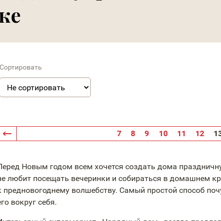
ке
Сортировать
7
8
9
10
11
12
1
Перед Новым годом всем хочется создать дома праздничну
не любит посещать вечеринки и собираться в домашнем кр
к предновогоднему волшебству. Самый простой способ поч
его вокруг себя.