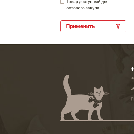
Товар доступный для
оптового закупа
Применить
з
о
П