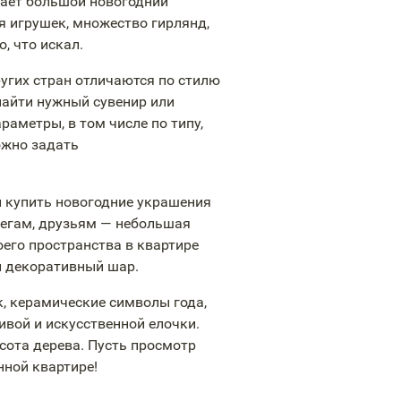
ает большой новогодний
ая игрушек, множество гирлянд,
, что искал.
ругих стран отличаются по стилю
найти нужный сувенир или
аметры, в том числе по типу,
ожно задать
 купить новогодние украшения
легам, друзьям — небольшая
его пространства в квартире
й декоративный шар.
, керамические символы года,
вой и искусственной елочки.
сота дерева. Пусть просмотр
нной квартире!