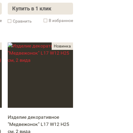
Купить в 1 клик
е
В избранное
Cравнить
Изделие декоративное
"Медвежонок" L17 W12 H25
)
см, 2 вида