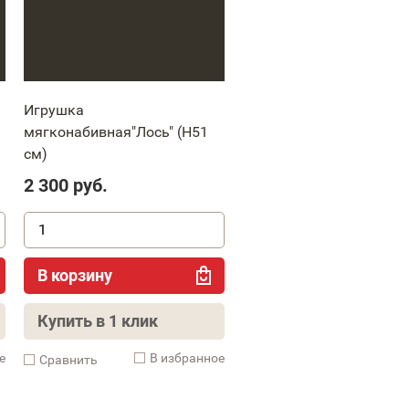
Игрушка
мягконабивная"Лось" (H51
cм)
2 300
руб.
В корзину
Купить в 1 клик
е
В избранное
Cравнить