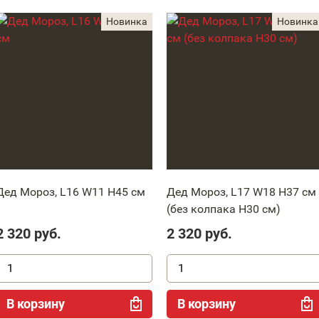
Дед Мороз, L16 W11 H45 см
Дед Мороз, L17 W18 H37 см
(без колпака Н30 см)
2 320
руб.
2 320
руб.
В корзину
В корзину