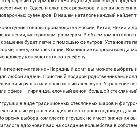
Интерьерный супермаркет «Нарядный дом» всегда предлаг
ассортимент. Здесь и елки всех размеров, и целая вселенн
подарочных сувениров. В нашем каталоге каждый найдет то
Новогодние товары производства России, Китая, Чехии и д
исполнения, материалам, размерам. В объемном каталоге 
украшение будет легче с помощью фильтров. Установите пар
форме, цвету, комплектации. Возникшие вопросы всегда м
менеджеру-консультанту
по телефону.
В
интернет-магазине
«Нарядный дом» вы можете выбрать и
для любой задачи. Приятный подарок родственникам, кол
елочная игрушка или практичный аксессуар. Украшение сво
или офисе — гирлянда, елочный венок, большой стеклянны
Игрушки в виде традиционных стеклянных шаров и фигурок
текстильные украшения одинаково хорошо подойдут для жи
Во время выбора комплекта игрушек не имеет значения вы
каталога вдохновит вас на создание волшебства в собстве