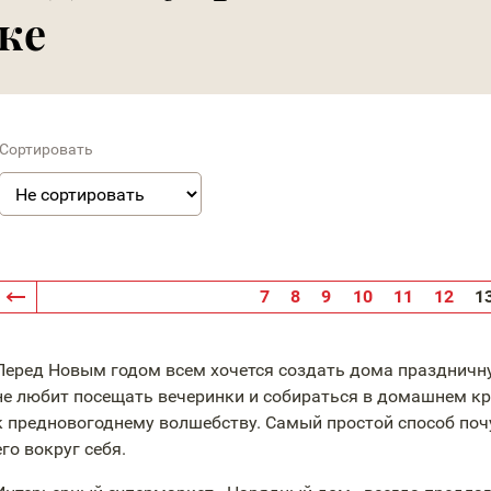
ке
Сортировать
7
8
9
10
11
12
1
Перед Новым годом всем хочется создать дома праздничну
не любит посещать вечеринки и собираться в домашнем кр
к предновогоднему волшебству. Самый простой способ поч
его вокруг себя.