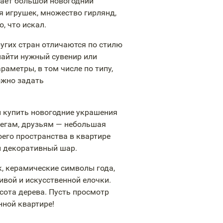
ает большой новогодний
ая игрушек, множество гирлянд,
, что искал.
ругих стран отличаются по стилю
найти нужный сувенир или
аметры, в том числе по типу,
ожно задать
 купить новогодние украшения
легам, друзьям — небольшая
его пространства в квартире
й декоративный шар.
, керамические символы года,
вой и искусственной елочки.
сота дерева. Пусть просмотр
нной квартире!