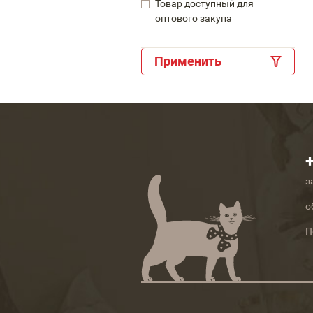
Товар доступный для
оптового закупа
Применить
з
о
П