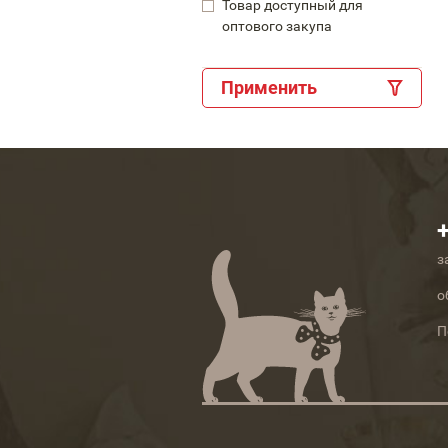
Товар доступный для
оптового закупа
Применить
з
о
П