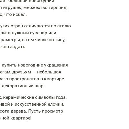
ает большой новогодний
ая игрушек, множество гирлянд,
, что искал.
ругих стран отличаются по стилю
найти нужный сувенир или
аметры, в том числе по типу,
ожно задать
 купить новогодние украшения
легам, друзьям — небольшая
его пространства в квартире
й декоративный шар.
, керамические символы года,
вой и искусственной елочки.
сота дерева. Пусть просмотр
нной квартире!