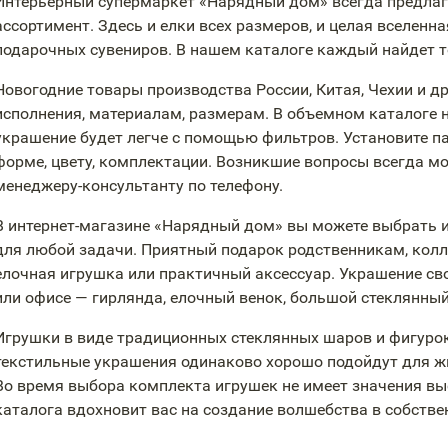
Интерьерный супермаркет «Нарядный дом» всегда предлаг
ассортимент. Здесь и елки всех размеров, и целая вселенн
подарочных сувениров. В нашем каталоге каждый найдет то
Новогодние товары производства России, Китая, Чехии и д
исполнения, материалам, размерам. В объемном каталоге 
украшение будет легче с помощью фильтров. Установите пар
форме, цвету, комплектации. Возникшие вопросы всегда м
менеджеру-консультанту
по телефону.
В
интернет-магазине
«Нарядный дом» вы можете выбрать и
для любой задачи. Приятный подарок родственникам, кол
елочная игрушка или практичный аксессуар. Украшение сво
или офисе — гирлянда, елочный венок, большой стеклянны
Игрушки в виде традиционных стеклянных шаров и фигурок
текстильные украшения одинаково хорошо подойдут для жи
Во время выбора комплекта игрушек не имеет значения вы
каталога вдохновит вас на создание волшебства в собстве