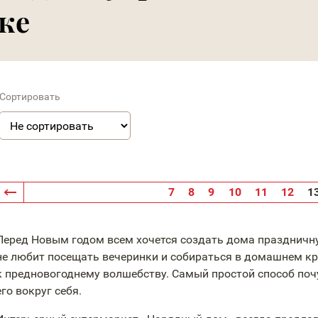
ке
Сортировать
7
8
9
10
11
12
1
Перед Новым годом всем хочется создать дома праздничну
не любит посещать вечеринки и собираться в домашнем кр
к предновогоднему волшебству. Самый простой способ поч
его вокруг себя.