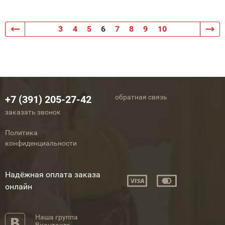
3
4
5
6
7
8
9
10
обратная связь
+7 (391) 205-27-42
заказать звонок
Политика
конфиденциальности
Надёжная оплата заказа
онлайн
Наша группа