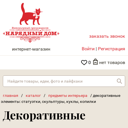
заказать звонок
НАРЯДНЫЙ ДОМ
Войти
|
Регистрация
интернет-магазин
0
нет товаров
Най
главная
/
каталог
/
предметы интерьера
/
декоративные
элементы: статуэтки, скульптуры, куклы, копилки
Декоративные