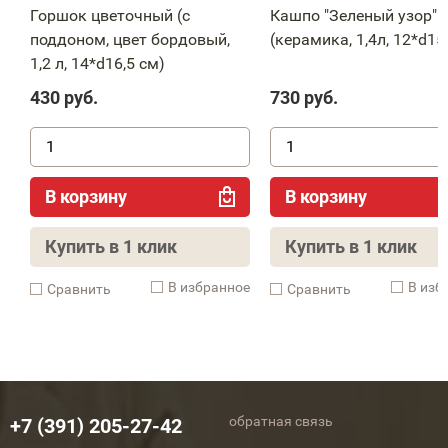
Горшок цветочный (с
Кашпо "Зеленый узор"
поддоном, цвет бордовый,
(керамика, 1,4л, 12*d15
1,2 л, 14*d16,5 см)
430
руб.
730
руб.
В корзину
В корзину
Купить в 1 клик
Купить в 1 клик
В избранное
В изб
Cравнить
Cравнить
обратная связь
+7 (391) 205-27-42