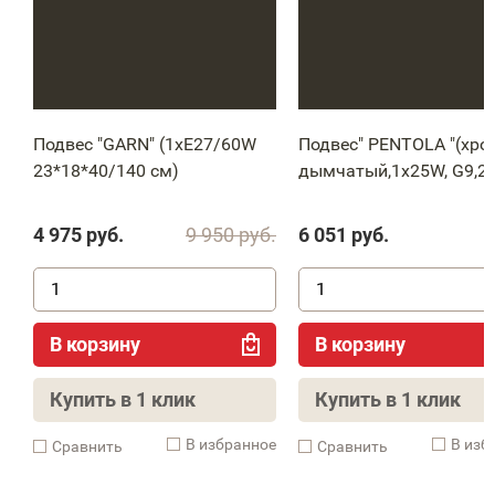
Подвес "GARN" (1xE27/60W
Подвес" PENTOLA "(хро
23*18*40/140 см)
дымчатый,1х25W, G9,2
4 975
руб.
9 950
руб.
6 051
руб.
В корзину
В корзину
Купить в 1 клик
Купить в 1 клик
В избранное
В изб
Cравнить
Cравнить