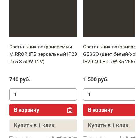
Светильник встраиваемый
Светильник встраивае
MIRROR (ПВ зеркальный IP20
GESSO (цвет белый/хр
Gx5.3 50W 12V)
IP20 40LED 7W 85-265V
740
руб.
1 500
руб.
В корзину
В корзину
Купить в 1 клик
Купить в 1 клик
В избранное
В изб