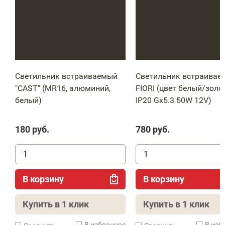
Светильник встраиваемый
Светильник встраивае
"CAST" (МR16, алюминий,
FIORI (цвет белый/золо
белый)
IP20 Gx5.3 50W 12V)
180
руб.
780
руб.
В корзину
В корзину
Купить в 1 клик
Купить в 1 клик
В избранное
В изб