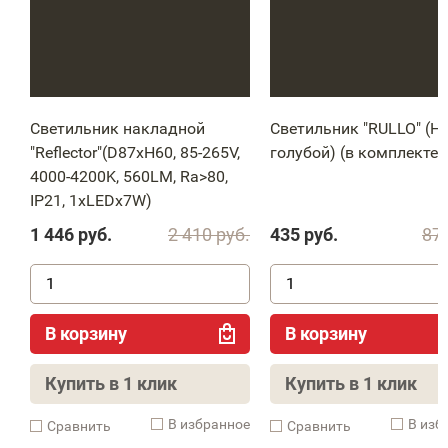
Светильник накладной
Светильник "RULLO" (H
"Reflector"(D87xH60, 85-265V,
голубой) (в комплекте)
4000-4200K, 560LM, Ra>80,
IP21, 1xLEDx7W)
1 446
руб.
2 410
руб.
435
руб.
87
В корзину
В корзину
Купить в 1 клик
Купить в 1 клик
В избранное
В изб
Cравнить
Cравнить