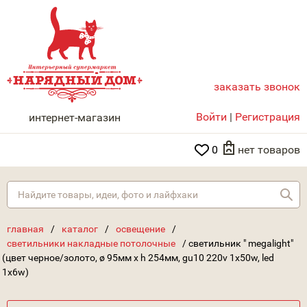
заказать звонок
НАРЯДНЫЙ ДОМ
Войти
|
Регистрация
интернет-магазин
0
нет товаров
Най
главная
/
каталог
/
освещение
/
светильники накладные потолочные
/
светильник " megalight"
(цвет черное/золото, ø 95мм х h 254мм, gu10 220v 1x50w, led
1x6w)