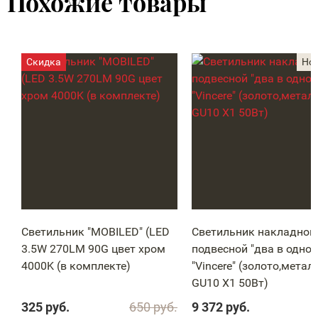
Похожие товары
Светильник "MOBILED" (LED
Светильник накладной
3.5W 270LM 90G цвет хром
подвесной "два в одном
4000K (в комплекте)
"Vincere" (золото,металл
GU10 Х1 50Вт)
325
руб.
650
руб.
9 372
руб.