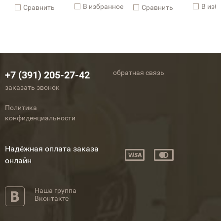
В избранное
В изб
Cравнить
Cравнить
обратная связь
+7 (391) 205-27-42
заказать звонок
Политика
конфиденциальности
Надёжная оплата заказа
онлайн
Наша группа
Вконтакте