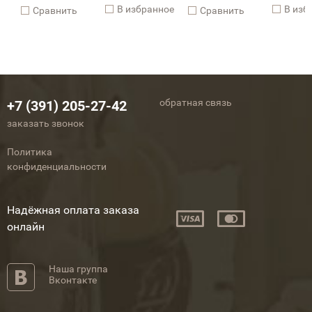
В избранное
В изб
Cравнить
Cравнить
обратная связь
+7 (391) 205-27-42
заказать звонок
Политика
конфиденциальности
Надёжная оплата заказа
онлайн
Наша группа
Вконтакте