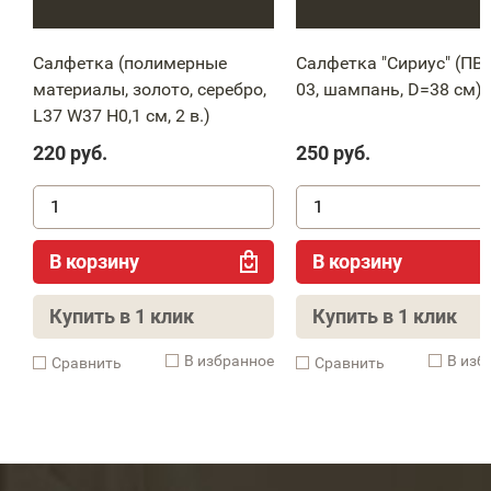
Салфетка (полимерные
Салфетка "Сириус" (ПВХ
материалы, золото, серебро,
03, шампань, D=38 см)
L37 W37 H0,1 см, 2 в.)
220
руб.
250
руб.
В корзину
В корзину
Купить в 1 клик
Купить в 1 клик
В избранное
В изб
Cравнить
Cравнить