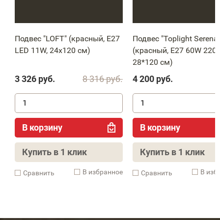
Подвес "LOFT" (красный, E27
Подвес "Toplight Serena"
LED 11W, 24x120 см)
(красный, E27 60W 220V
28*120 см)
3 326
руб.
8 316
руб.
4 200
руб.
В корзину
В корзину
Купить в 1 клик
Купить в 1 клик
В избранное
В изб
Cравнить
Cравнить