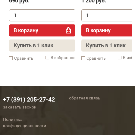
690
руб.
1 200
руб.
В корзину
В корзину
Купить в 1 клик
Купить в 1 клик
В избранное
В изб
Cравнить
Cравнить
обратная связь
+7 (391) 205-27-42
заказать звонок
Политика
конфиденциальности