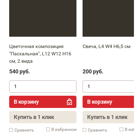
Цветочная композиция
Свеча, L4 W4 H6,5 см
"Пасхальная", L12 W12 H16
см, 2 вида
540
руб.
200
руб.
В корзину
В корзину
Купить в 1 клик
Купить в 1 клик
В избранное
В изб
Cравнить
Cравнить