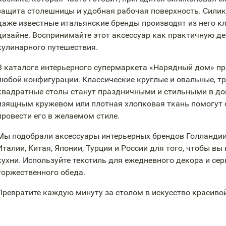
защита столешницы и удобная рабочая поверхность. Силик
даже известные итальянские бренды производят из него кл
дизайне. Воспринимайте этот аксессуар как практичную д
кулинарного путешествия.
В каталоге интерьерного супермаркета «Нарядный дом» пр
любой конфигурации. Классические круглые и овальные, 
квадратные столы станут праздничными и стильными в доп
изящным кружевом или плотная хлопковая ткань помогут с
провести его в желаемом стиле.
Мы подобрали аксессуары интерьерных брендов Голландии,
Италии, Китая, Японии, Турции и России для того, чтобы в
кухни. Используйте текстиль для ежедневного декора и се
торжественного обеда.
Превратите каждую минуту за столом в искусство красиво