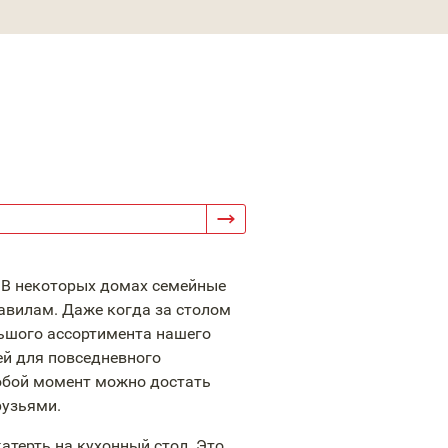
 В некоторых домах семейные
авилам. Даже когда за столом
льшого ассортимента нашего
ей для повседневного
любой момент можно достать
рузьями.
катерть на кухонный стол. Это