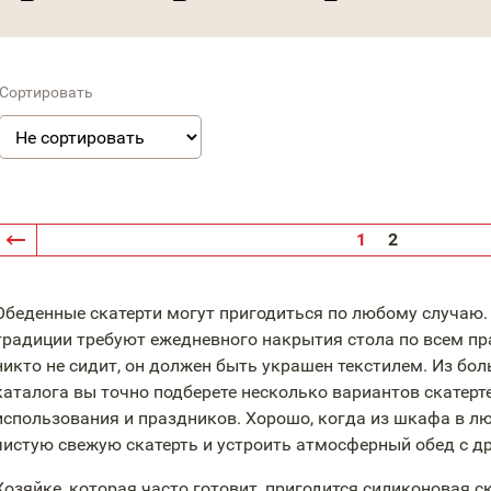
Сортировать
1
2
Обеденные скатерти могут пригодиться по любому случаю.
традиции требуют ежедневного накрытия стола по всем пр
никто не сидит, он должен быть украшен текстилем. Из бо
каталога вы точно подберете несколько вариантов скатерт
использования и праздников. Хорошо, когда из шкафа в 
чистую свежую скатерть и устроить атмосферный обед с д
Хозяйке, которая часто готовит, пригодится силиконовая с