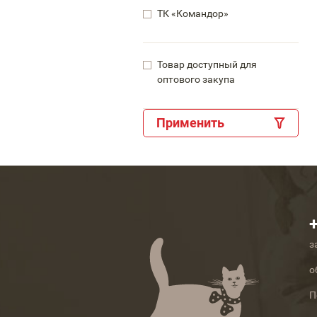
ТК «Командор»
Товар доступный для
оптового закупа
Применить
з
о
П