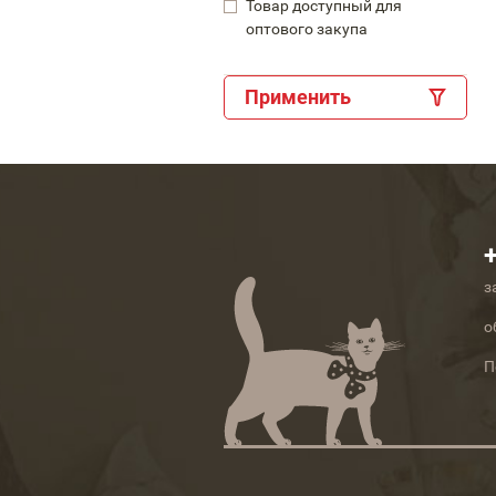
Товар доступный для
оптового закупа
Применить
з
о
П