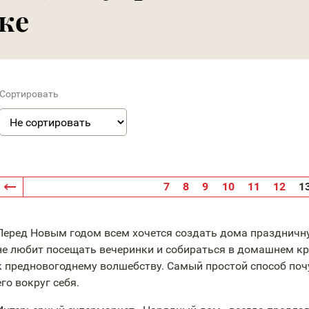
ке
Сортировать
7
8
9
10
11
12
1
Перед Новым годом всем хочется создать дома праздничну
не любит посещать вечеринки и собираться в домашнем кр
к предновогоднему волшебству. Самый простой способ поч
его вокруг себя.