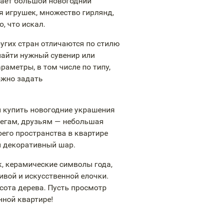
ает большой новогодний
ая игрушек, множество гирлянд,
, что искал.
ругих стран отличаются по стилю
найти нужный сувенир или
аметры, в том числе по типу,
ожно задать
 купить новогодние украшения
легам, друзьям — небольшая
его пространства в квартире
й декоративный шар.
, керамические символы года,
вой и искусственной елочки.
сота дерева. Пусть просмотр
нной квартире!