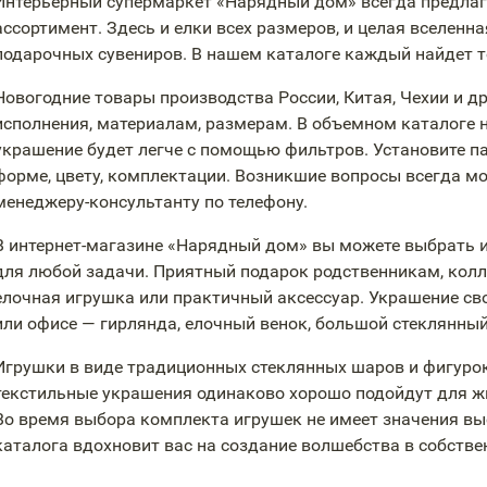
Интерьерный супермаркет «Нарядный дом» всегда предлаг
ассортимент. Здесь и елки всех размеров, и целая вселенн
подарочных сувениров. В нашем каталоге каждый найдет то
Новогодние товары производства России, Китая, Чехии и д
исполнения, материалам, размерам. В объемном каталоге 
украшение будет легче с помощью фильтров. Установите пар
форме, цвету, комплектации. Возникшие вопросы всегда м
менеджеру-консультанту
по телефону.
В
интернет-магазине
«Нарядный дом» вы можете выбрать и
для любой задачи. Приятный подарок родственникам, кол
елочная игрушка или практичный аксессуар. Украшение сво
или офисе — гирлянда, елочный венок, большой стеклянны
Игрушки в виде традиционных стеклянных шаров и фигурок
текстильные украшения одинаково хорошо подойдут для жи
Во время выбора комплекта игрушек не имеет значения вы
каталога вдохновит вас на создание волшебства в собстве