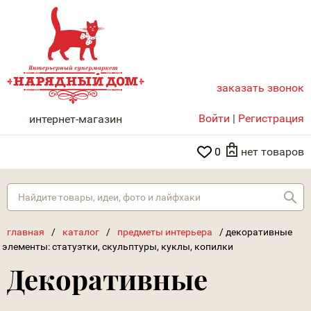
заказать звонок
НАРЯДНЫЙ ДОМ
Войти
|
Регистрация
интернет-магазин
0
нет товаров
Най
главная
/
каталог
/
предметы интерьера
/
декоративные
элементы: статуэтки, скульптуры, куклы, копилки
Декоративные