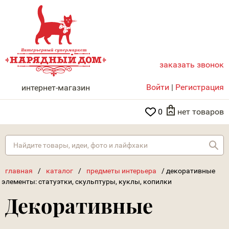
заказать звонок
НАРЯДНЫЙ ДОМ
Войти
|
Регистрация
интернет-магазин
0
нет товаров
Най
главная
/
каталог
/
предметы интерьера
/
декоративные
элементы: статуэтки, скульптуры, куклы, копилки
Декоративные