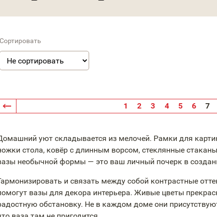
Сортировать
1
2
3
4
5
6
7
Домашний уют складывается из мелочей. Рамки для картин
ножки стола, ковёр с длинным ворсом, стеклянные стаканы
вазы необычной формы — это ваш личный почерк в создан
Гармонизировать и связать между собой контрастные оттен
помогут вазы для декора интерьера. Живые цветы прекра
радостную обстановку. Не в каждом доме они присутствуют 
что ваза там не пригодится.