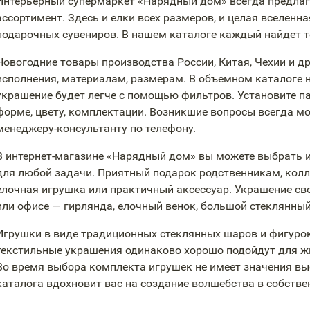
Интерьерный супермаркет «Нарядный дом» всегда предлаг
ассортимент. Здесь и елки всех размеров, и целая вселенн
подарочных сувениров. В нашем каталоге каждый найдет то
Новогодние товары производства России, Китая, Чехии и д
исполнения, материалам, размерам. В объемном каталоге 
украшение будет легче с помощью фильтров. Установите пар
форме, цвету, комплектации. Возникшие вопросы всегда м
менеджеру-консультанту
по телефону.
В
интернет-магазине
«Нарядный дом» вы можете выбрать и
для любой задачи. Приятный подарок родственникам, кол
елочная игрушка или практичный аксессуар. Украшение сво
или офисе — гирлянда, елочный венок, большой стеклянны
Игрушки в виде традиционных стеклянных шаров и фигурок
текстильные украшения одинаково хорошо подойдут для жи
Во время выбора комплекта игрушек не имеет значения вы
каталога вдохновит вас на создание волшебства в собстве