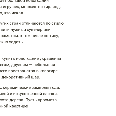
ает большой новогодний
ая игрушек, множество гирлянд,
, что искал.
ругих стран отличаются по стилю
найти нужный сувенир или
аметры, в том числе по типу,
ожно задать
 купить новогодние украшения
легам, друзьям — небольшая
его пространства в квартире
й декоративный шар.
, керамические символы года,
вой и искусственной елочки.
сота дерева. Пусть просмотр
нной квартире!