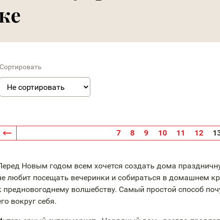
ке
Сортировать
7
8
9
10
11
12
1
Перед Новым годом всем хочется создать дома праздничну
не любит посещать вечеринки и собираться в домашнем кр
к предновогоднему волшебству. Самый простой способ поч
его вокруг себя.