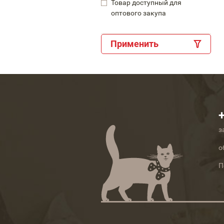
Товар доступный для
оптового закупа
Применить
з
о
П