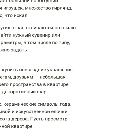
ает большой новогодний
ая игрушек, множество гирлянд,
, что искал.
ругих стран отличаются по стилю
найти нужный сувенир или
аметры, в том числе по типу,
ожно задать
 купить новогодние украшения
легам, друзьям — небольшая
его пространства в квартире
й декоративный шар.
, керамические символы года,
вой и искусственной елочки.
сота дерева. Пусть просмотр
нной квартире!