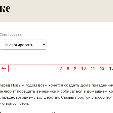
ке
Сортировать
7
8
9
10
11
12
1
Перед Новым годом всем хочется создать дома праздничну
не любит посещать вечеринки и собираться в домашнем кр
к предновогоднему волшебству. Самый простой способ поч
его вокруг себя.