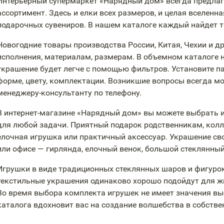
Интерьерный супермаркет «Нарядный дом» всегда предлаг
ассортимент. Здесь и елки всех размеров, и целая вселенн
подарочных сувениров. В нашем каталоге каждый найдет то
Новогодние товары производства России, Китая, Чехии и д
исполнения, материалам, размерам. В объемном каталоге 
украшение будет легче с помощью фильтров. Установите пар
форме, цвету, комплектации. Возникшие вопросы всегда м
менеджеру-консультанту
по телефону.
В
интернет-магазине
«Нарядный дом» вы можете выбрать и
для любой задачи. Приятный подарок родственникам, кол
елочная игрушка или практичный аксессуар. Украшение сво
или офисе — гирлянда, елочный венок, большой стеклянны
Игрушки в виде традиционных стеклянных шаров и фигурок
текстильные украшения одинаково хорошо подойдут для жи
Во время выбора комплекта игрушек не имеет значения вы
каталога вдохновит вас на создание волшебства в собстве