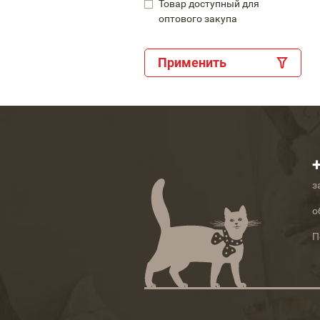
Товар доступный для
оптового закупа
Применить
з
о
П