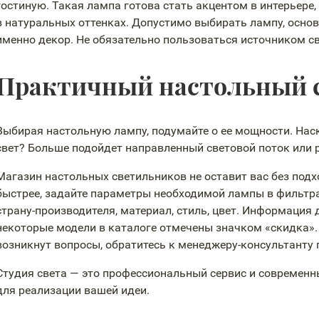
гостиную. Такая лампа готова стать акцентом в интерьере
в натуральных оттенках. Допустимо выбирать лампу, основ
именно декор. Не обязательно пользоваться источником с
Практичный настольный 
Выбирая настольную лампу, подумайте о ее мощности. На
свет? Больше подойдет направленный световой поток или
Магазин настольных светильников не оставит вас без под
быстрее, задайте параметры необходимой лампы в фильтра
страну-производителя
, материал, стиль, цвет. Информаци
некоторые модели в каталоге отмечены значком «скидка». 
возникнут вопросы, обратитесь к
менеджеру-консультанту
Студия света — это профессиональный сервис и современн
для реализации вашей идеи.