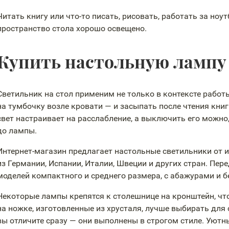
Читать книгу или
что-то
писать, рисовать, работать за ноу
пространство стола хорошо освещено.
Купить настольную лампу
Светильник на стол применим не только в контексте работ
на тумбочку возле кровати — и засыпать после чтения кни
свет настраивает на расслабление, а выключить его можно
до лампы.
Интернет-магазин
предлагает настольные светильники от 
из Германии, Испании, Италии, Швеции и других стран. Пе
моделей компактного и среднего размера, с абажурами и б
Некоторые лампы крепятся к столешнице на кронштейн, чт
на ножке, изготовленные из хрусталя, лучше выбирать для
вы отличите сразу — они выполнены в строгом стиле. Уют