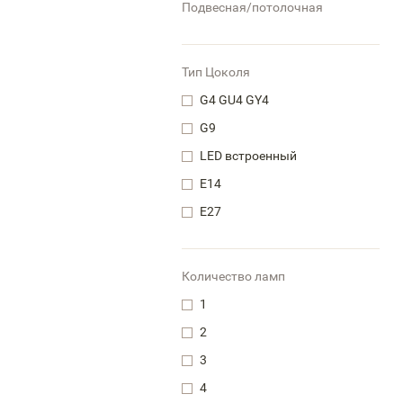
Подвесная/потолочная
Тип Цоколя
G4 GU4 GY4
G9
LED встроенный
Е14
Е27
Количество ламп
1
2
3
4