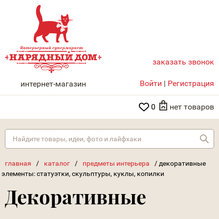
заказать звонок
НАРЯДНЫЙ ДОМ
Войти
|
Регистрация
интернет-магазин
0
нет товаров
Най
главная
/
каталог
/
предметы интерьера
/
декоративные
элементы: статуэтки, скульптуры, куклы, копилки
Декоративные