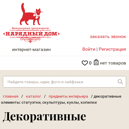
заказать звонок
НАРЯДНЫЙ ДОМ
Войти
|
Регистрация
интернет-магазин
0
нет товаров
Най
главная
/
каталог
/
предметы интерьера
/
декоративные
элементы: статуэтки, скульптуры, куклы, копилки
Декоративные