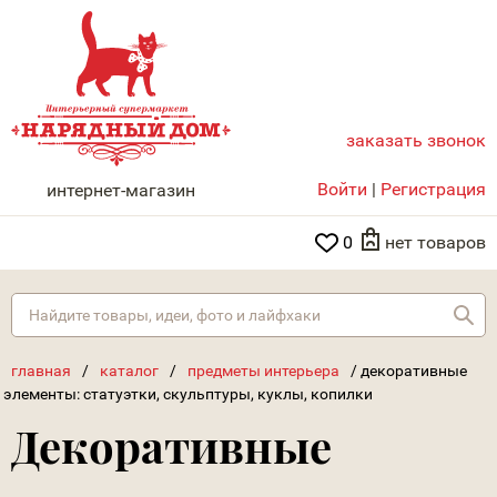
заказать звонок
НАРЯДНЫЙ ДОМ
Войти
|
Регистрация
интернет-магазин
0
нет товаров
Най
главная
/
каталог
/
предметы интерьера
/
декоративные
элементы: статуэтки, скульптуры, куклы, копилки
Декоративные